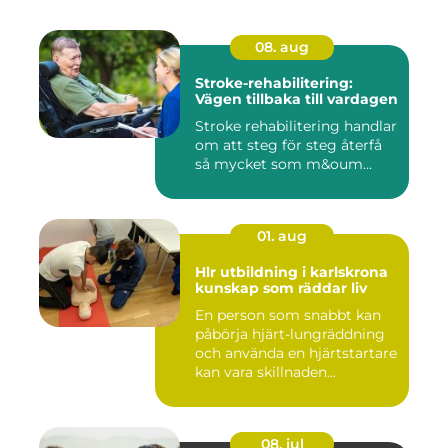
08. aug
Stroke-rehabilitering:
Vägen tillbaka till vardagen
Stroke rehabilitering handlar
om att steg för steg återfå
så mycket som m&oum...
01. aug
Hlr utbildning i karlskrona
kunskap som räddar liv
En person som snabbt kan
påbörja hjärt-lungräddning
och använda en hjärtstartare
kan vara skillnaden...
08. jul