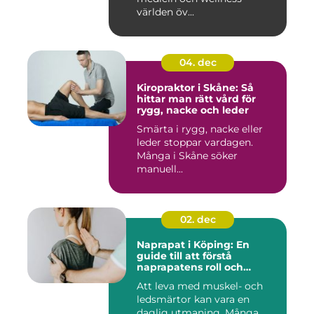
världen öv...
04. dec
Kiropraktor i Skåne: Så
hittar man rätt vård för
rygg, nacke och leder
Smärta i rygg, nacke eller
leder stoppar vardagen.
Många i Skåne söker
manuell...
02. dec
Naprapat i Köping: En
guide till att förstå
naprapatens roll och
betydelse
Att leva med muskel- och
ledsmärtor kan vara en
daglig utmaning. Många