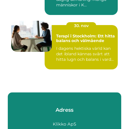
människor i K...
30. nov
Terapi i Stockholm: Ett hitta
balans och välmående
I dagens hektiska värld kan
det ibland kännas svårt att
hitta lugn och balans i vard...
Adress