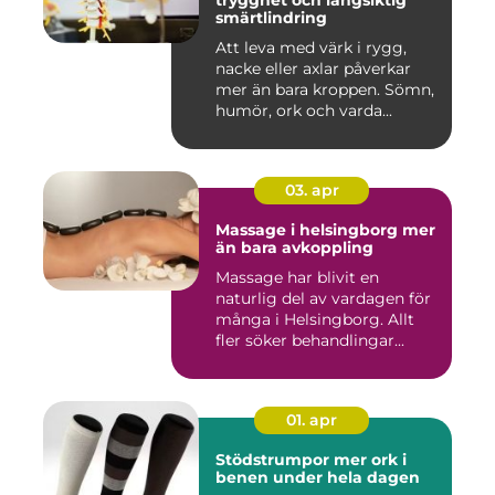
trygghet och långsiktig
smärtlindring
Att leva med värk i rygg,
nacke eller axlar påverkar
mer än bara kroppen. Sömn,
humör, ork och varda...
03. apr
Massage i helsingborg mer
än bara avkoppling
Massage har blivit en
naturlig del av vardagen för
många i Helsingborg. Allt
fler söker behandlingar...
01. apr
Stödstrumpor mer ork i
benen under hela dagen