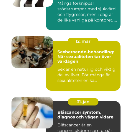
Många förknippar
stödstrumpor med sjukvård
och flygresor, men i dag är
de lika vanliga på kontoret, ...
12. mar
Sexberoende-behandling:
När sexualiteten tar över
vardagen
Sex är en naturlig och viktig
del av livet. För många är
sexualiteten en kä...
31. jan
Blåscancer symtom,
diagnos och vägen vidare
Blåscancer är en
cancersjukdom som utgår