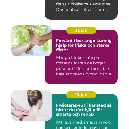
från urinblåsans slemhinna.
Den drabbar oftast äldre
person...
31. jan
Fotvård i borlänge kunnig
hjälp för friska och starka
fötter
Många tänker inte på
fötterna förrän de börjar
göra ont. Men fötterna bär
hela kroppens tyngd, dag e...
15. jan
Fysioterapeut i karlstad så
hittar du rätt hjälp för
smärta och rehab
Att leva med smärta i rygg,
nacke eller leder påverkar