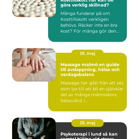
Kosttillskott när kan de
göra verklig skillnad?
Många funderar på om
Kosttillskott verkligen
behövs. Räcker inte en bra
kost? För många gör den
det....
01. maj
Massage malmö en guide
till avslappning, hälsa och
vardagsbalans
Massage har gått från att ses
som lyx till att bli en självklar
del av många människors
hälsovård. I...
01. maj
Psykoterapi i lund så kan