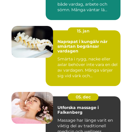
både vardag, arbete och
sömn. Många väntar lä...
15. jan
Naprapat i kungälv när
smärtan begränsar
vardagen
Smärta i rygg, nacke eller
axlar behöver inte vara en del
av vardagen. Många vänjer
sig vid värk och...
05. dec
Utforska massage i
Falkenberg
Massage har länge varit en
viktig del av traditionell
medicin och wellness