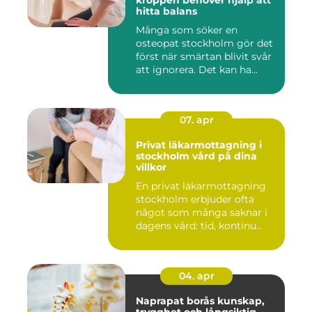
kroppen behöver hjälp att
hitta balans
Många som söker en
osteopat stockholm gör det
först när smärtan blivit svår
att ignorera. Det kan ha...
07. apr
Privat läkarmottagning i
stockholm vård på dina
villkor
En privat läkarmottagning
stockholm erbjuder ofta
något som många saknar i
dagens vård: tid, kontinu...
04. apr
Naprapat borås kunskap,