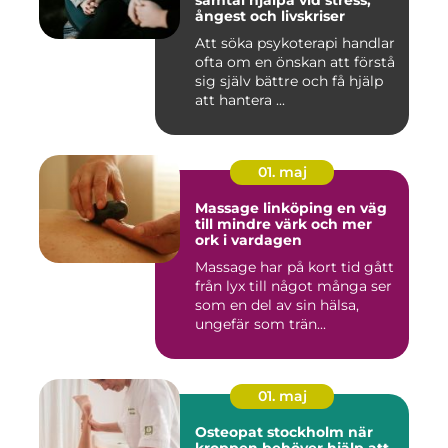
samtal hjälpa vid stress,
ångest och livskriser
Att söka psykoterapi handlar
ofta om en önskan att förstå
sig själv bättre och få hjälp
att hantera ...
01. maj
Massage linköping en väg
till mindre värk och mer
ork i vardagen
Massage har på kort tid gått
från lyx till något många ser
som en del av sin hälsa,
ungefär som trän...
01. maj
Osteopat stockholm när